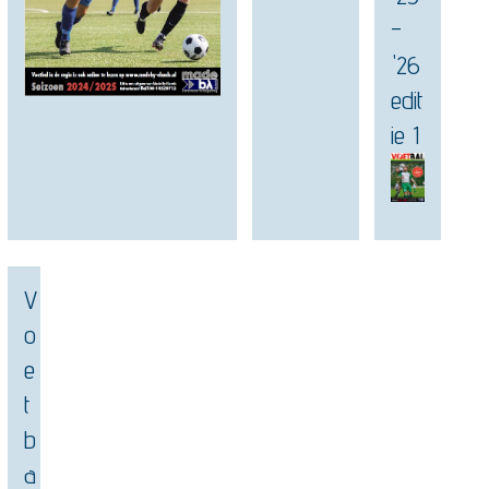
-
'26
edit
ie 1
V
o
e
t
b
a