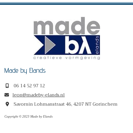
Made by Elands
06 14 52 97 12

leon@madeby-elands.nl

Savornin Lohmanstraat 46, 4207 NT Gorinchem

Copyright © 2023 Made by Elands