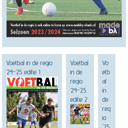
Voetbal in de regio
Voetbal
Vo
’24-’25 editie 1
in de
etb
regio
al
’24-’25
in
editie 2
de
reg
io
'25