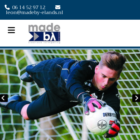
06 14 52 97 12


leon@madeby-elands.nl