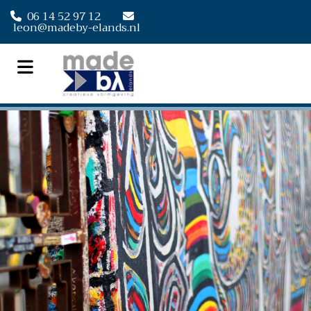
06 14 52 97 12


leon@madeby-elands.nl