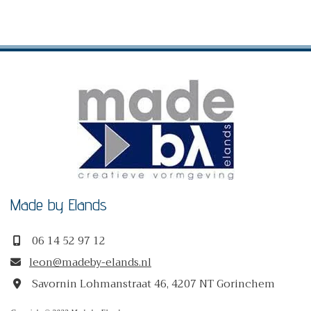
Made by Elands
06 14 52 97 12

leon@madeby-elands.nl

Savornin Lohmanstraat 46, 4207 NT Gorinchem
